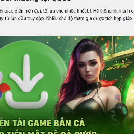
 giao diện hiện đại, tối ưu cho nhiều thiết bị. Hệ thống hình ảnh 
y từ lần đầu truy cập. Nhiều chế độ tham gia được tích hợp giúp