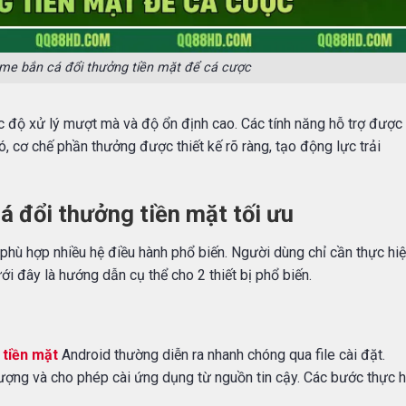
ame bắn cá đổi thưởng tiền mặt để cá cược
ốc độ xử lý mượt mà và độ ổn định cao. Các tính năng hỗ trợ được
đó, cơ chế phần thưởng được thiết kế rõ ràng, tạo động lực trải
 đổi thưởng tiền mặt tối ưu
phù hợp nhiều hệ điều hành phổ biến. Người dùng chỉ cần thực hi
i đây là hướng dẫn cụ thể cho 2 thiết bị phổ biến.
 tiền mặt
Android thường diễn ra nhanh chóng qua file cài đặt.
ượng và cho phép cài ứng dụng từ nguồn tin cậy. Các bước thực h