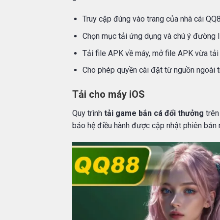
Truy cập đúng vào trang của nhà cái QQ8
Chọn mục tải ứng dụng và chú ý đường l
Tải file APK về máy, mở file APK vừa tải 
Cho phép quyền cài đặt từ nguồn ngoài tro
Tải cho máy iOS
Quy trình
tải game bắn cá đổi thưởng
trên
bảo hệ điều hành được cập nhật phiên bản 