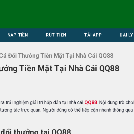
NẠP TIỀN
RÚT TIỀN
TẢI APP
ĐẠI LÝ
Cá Đổi Thưởng Tiền Mặt Tại Nhà Cái QQ88
ưởng Tiền Mặt Tại Nhà Cái QQ88
a trải nghiệm giải trí hấp dẫn tại nhà cái
QQ88
. Nội dung trò chơ
 tương tác trực quan. Người dùng có thể tiếp cận nhanh thông qua
 đổi thưởng tại QQ88