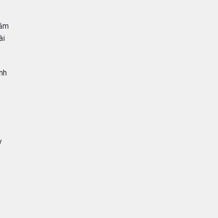
hằm
ài
inh
ó
y