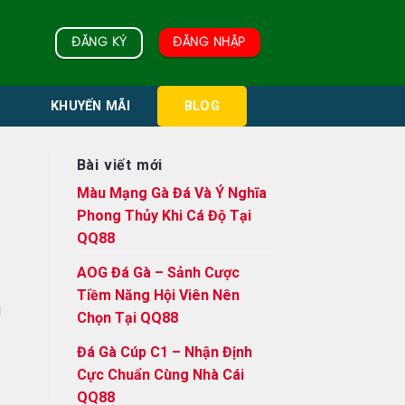
ĐĂNG KÝ
ĐĂNG NHẬP
KHUYẾN MÃI
BLOG
Bài viết mới
Màu Mạng Gà Đá Và Ý Nghĩa
Phong Thủy Khi Cá Độ Tại
QQ88
AOG Đá Gà – Sảnh Cược
Tiềm Năng Hội Viên Nên
i
Chọn Tại QQ88
Đá Gà Cúp C1 – Nhận Định
Cực Chuẩn Cùng Nhà Cái
QQ88