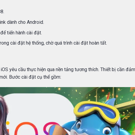
8.
ink dành cho Android.
để tiến hành cài đặt.
ng cài đặt hệ thống, chờ quá trình cài đặt hoàn tất.
 iOS yêu cầu thực hiện qua nền tảng tương thích. Thiết bị cần đả
mới. Bước cài đặt cụ thể gồm: