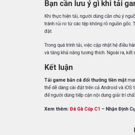
Bạn cần lưu ý gì khi tải 
Khi thực hiện tải, người dùng cần chú ý ngu
tránh rủi ro từ các tệp không rõ nguồn gốc. 
đặt.
Trong quá trình tải, việc cập nhật hệ điều h
và tăng khả năng tương thích. Ngoài ra, kết n
Kết luận
Tải game bắn cá đổi thưởng tiền mặt
mang
thể dễ dàng cài đặt trên cả Android và iOS
để người dùng tiếp cận nội dung giải trí chấ
Xem thêm:
Đá Gà Cúp C1
– Nhận Định C