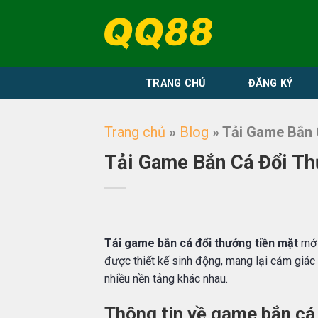
Skip
to
content
TRANG CHỦ
ĐĂNG KÝ
Trang chủ
»
Blog
»
Tải Game Bắn 
Tải Game Bắn Cá Đổi Th
Tải game bắn cá đổi thưởng tiền mặt
mở r
được thiết kế sinh động, mang lại cảm giác
nhiều nền tảng khác nhau.
Thông tin về game bắn cá