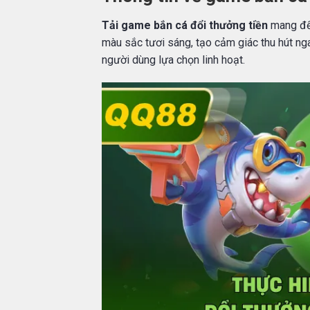
Tải game bắn cá đổi thưởng tiền
mang đến
màu sắc tươi sáng, tạo cảm giác thu hút nga
người dùng lựa chọn linh hoạt.