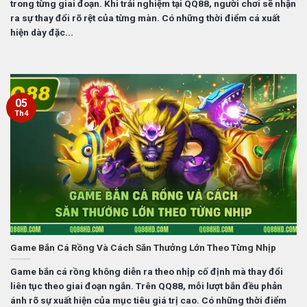
trong từng giai đoạn. Khi trải nghiệm tại QQ88, người chơi sẽ nhận
ra sự thay đổi rõ rệt của từng màn. Có những thời điểm cá xuất
hiện dày đặc...
05
Th4
Game Bắn Cá Rồng Và Cách Săn Thưởng Lớn Theo Từng Nhịp
Game bắn cá rồng không diễn ra theo nhịp cố định mà thay đổi
liên tục theo giai đoạn ngắn. Trên QQ88, mỗi lượt bắn đều phản
ánh rõ sự xuất hiện của mục tiêu giá trị cao. Có những thời điểm