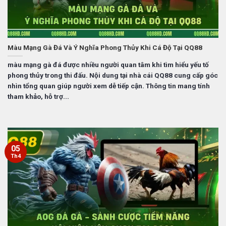
Màu Mạng Gà Đá Và Ý Nghĩa Phong Thủy Khi Cá Độ Tại QQ88
màu mạng gà đá được nhiều người quan tâm khi tìm hiểu yếu tố
phong thủy trong thi đấu. Nội dung tại nhà cái QQ88 cung cấp góc
nhìn tổng quan giúp người xem dễ tiếp cận. Thông tin mang tính
tham khảo, hỗ trợ...
05
Th4