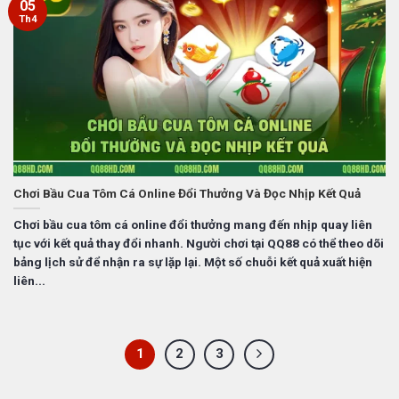
05
Th4
Chơi Bầu Cua Tôm Cá Online Đổi Thưởng Và Đọc Nhịp Kết Quả
Chơi bầu cua tôm cá online đổi thưởng mang đến nhịp quay liên
tục với kết quả thay đổi nhanh. Người chơi tại QQ88 có thể theo dõi
bảng lịch sử để nhận ra sự lặp lại. Một số chuỗi kết quả xuất hiện
liên...
1
2
3