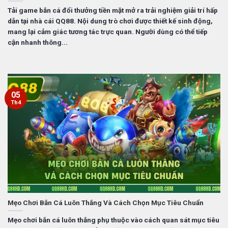
Tải game bắn cá đổi thưởng tiền mặt mở ra trải nghiệm giải trí hấp
dẫn tại nhà cái QQ88. Nội dung trò chơi được thiết kế sinh động,
mang lại cảm giác tương tác trực quan. Người dùng có thể tiếp
cận nhanh thông...
05
Th4
Mẹo Chơi Bắn Cá Luôn Thắng Và Cách Chọn Mục Tiêu Chuẩn
Mẹo chơi bắn cá luôn thắng phụ thuộc vào cách quan sát mục tiêu