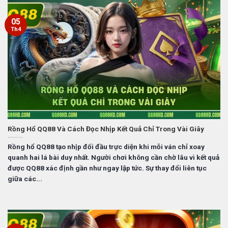
05
Th4
Rồng Hổ QQ88 Và Cách Đọc Nhịp Kết Quả Chỉ Trong Vài Giây
Rồng hổ QQ88 tạo nhịp đối đầu trực diện khi mỗi ván chỉ xoay
quanh hai lá bài duy nhất. Người chơi không cần chờ lâu vì kết quả
được QQ88 xác định gần như ngay lập tức. Sự thay đổi liên tục
giữa các...