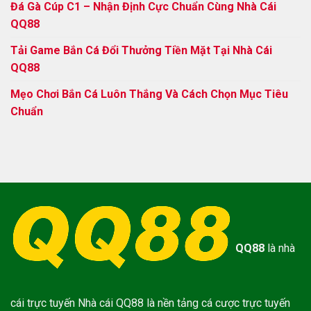
Đá Gà Cúp C1 – Nhận Định Cực Chuẩn Cùng Nhà Cái
QQ88
Tải Game Bắn Cá Đổi Thưởng Tiền Mặt Tại Nhà Cái
QQ88
Mẹo Chơi Bắn Cá Luôn Thắng Và Cách Chọn Mục Tiêu
Chuẩn
QQ88
là nhà
cái trực tuyến Nhà cái QQ88 là nền tảng cá cược trực tuyến