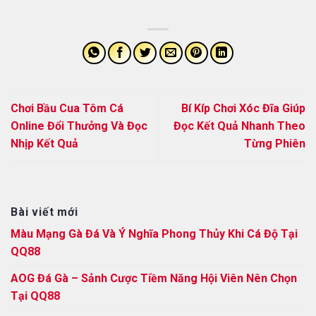
Chơi Bầu Cua Tôm Cá
Bí Kíp Chơi Xóc Đĩa Giúp
Online Đổi Thưởng Và Đọc
Đọc Kết Quả Nhanh Theo
Nhịp Kết Quả
Từng Phiên
Bài viết mới
Màu Mạng Gà Đá Và Ý Nghĩa Phong Thủy Khi Cá Độ Tại
QQ88
AOG Đá Gà – Sảnh Cược Tiềm Năng Hội Viên Nên Chọn
Tại QQ88