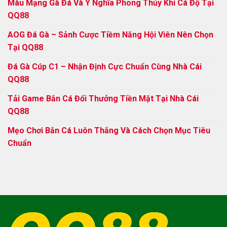
Màu Mạng Gà Đá Và Ý Nghĩa Phong Thủy Khi Cá Độ Tại
QQ88
AOG Đá Gà – Sảnh Cược Tiềm Năng Hội Viên Nên Chọn
Tại QQ88
Đá Gà Cúp C1 – Nhận Định Cực Chuẩn Cùng Nhà Cái
QQ88
Tải Game Bắn Cá Đổi Thưởng Tiền Mặt Tại Nhà Cái
QQ88
Mẹo Chơi Bắn Cá Luôn Thắng Và Cách Chọn Mục Tiêu
Chuẩn