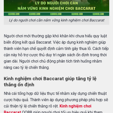
Lý do người chơi cần nắm vững kinh nghiệm chơi Baccarat
Người chơi mới thường gặp khó khăn khi chưa hiểu quy luật
biến động kết quả Baccarat. Việc áp dụng kinh nghiệm giúp
thành viên hạn chế quyết định cảm tính gây thua lỗ. Cách tiếp
cận này hỗ trợ cược thủ duy trì ngân sách ổn định trong thời
gian dài. Người chơi chủ động phân tích tình huống nhằm
nâng cao tỷ lệ chiến thắng.
Kinh nghiệm chơi Baccarat giúp tăng tỷ lệ
thắng ổn định
Nhà cái tổng hợp dữ liệu thực tế nhằm xây dựng chiến thuật
cược hiệu quả. Thành viên áp dụng phương pháp phù hợp sẽ
cải thiện tỷ lệ chiến thắng rõ rệt.
Kinh nghiệm chơi
Baccarat
QQ88
giúp người chơi tối ưu hiệu quả khi tham