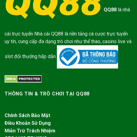
QQ88
là nhà
cái trực tuyến Nhà cái QQ88 là nền tảng cá cược trực tuyến
uy tín, cung cấp đa dạng trò chơi như thể thao, casino live và
slot đổi thưởng hấp dẫn
THÔNG TIN & TRÒ CHƠI TẠI QQ88
Chính Sách Bảo Mật
Điều Khoản Sử Dụng
Miễn Trừ Trách Nhiệm