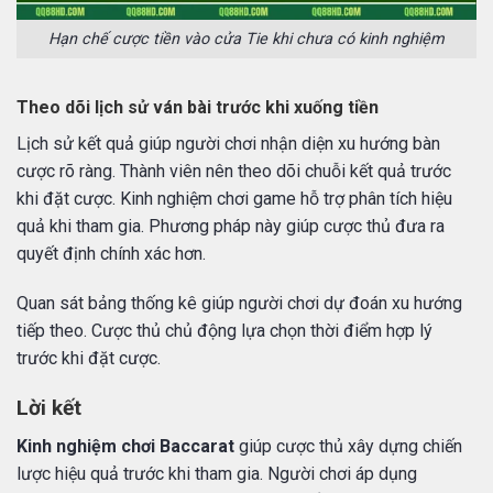
Hạn chế cược tiền vào cửa Tie khi chưa có kinh nghiệm
Theo dõi lịch sử ván bài trước khi xuống tiền
Lịch sử kết quả giúp người chơi nhận diện xu hướng bàn
cược rõ ràng. Thành viên nên theo dõi chuỗi kết quả trước
khi đặt cược. Kinh nghiệm chơi game hỗ trợ phân tích hiệu
quả khi tham gia. Phương pháp này giúp cược thủ đưa ra
quyết định chính xác hơn.
Quan sát bảng thống kê giúp người chơi dự đoán xu hướng
tiếp theo. Cược thủ chủ động lựa chọn thời điểm hợp lý
trước khi đặt cược.
Lời kết
Kinh nghiệm chơi Baccarat
giúp cược thủ xây dựng chiến
lược hiệu quả trước khi tham gia. Người chơi áp dụng